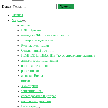
Поиск
Поиск …
Главная
Услуги
online
НЛП Практик
методика ДФС огненный цветок
холотропное дыхание
Рунные медитации
Сенситивный тренинг
ПОЛНОЕ ВНИМАНИЕ *курс управления жизнью
динамическая медитация
расписание и цены
расстановки
женская Волна
цигун
3 Лабиринт
заиканию-нет!
собеседование и допрос
мастер выступлений
Вебинары