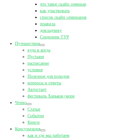
что такое скайп семинар
как участвовать
список скайп семинаров
правила
докладчику
Соционик ТУР
Путешествия
куда и когда
Пустыня
расписание
условия
Полезное для походов
вопросы и ответы
Автостарт
фестиваль Харьков+море
Чтиво
Статьи
События
Книги
Консультация
как и где мы работаем