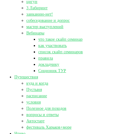
цигун
3 Лабиринт
заиканию-нет!
собеседование и допрос
мастер выступлений
Вебинары
что такое скайп семинар
как участвовать
список скайп семинаров
правила
докладчику
Соционик ТУР
Путешествия
куда и когда
Пустыня
расписание
условия
Полезное для походов
вопросы и ответы
Автостарт
фестиваль Харьков+море
Чтиво