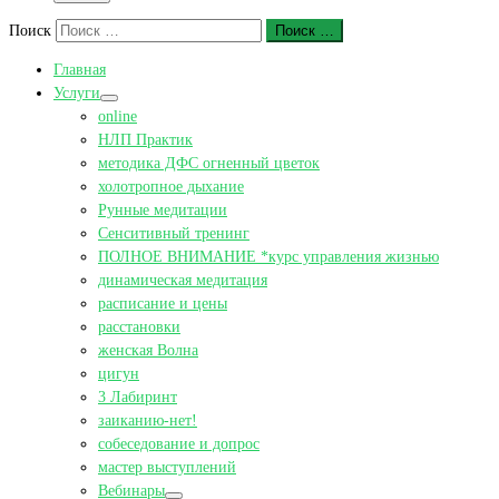
Поиск
Поиск …
Главная
Услуги
online
НЛП Практик
методика ДФС огненный цветок
холотропное дыхание
Рунные медитации
Сенситивный тренинг
ПОЛНОЕ ВНИМАНИЕ *курс управления жизнью
динамическая медитация
расписание и цены
расстановки
женская Волна
цигун
3 Лабиринт
заиканию-нет!
собеседование и допрос
мастер выступлений
Вебинары