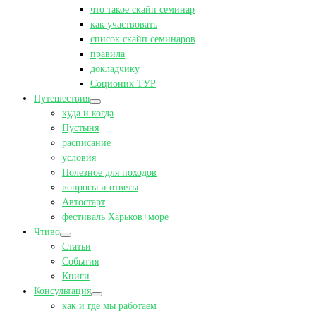
что такое скайп семинар
как участвовать
список скайп семинаров
правила
докладчику
Соционик ТУР
Путешествия
куда и когда
Пустыня
расписание
условия
Полезное для походов
вопросы и ответы
Автостарт
фестиваль Харьков+море
Чтиво
Статьи
События
Книги
Консультация
как и где мы работаем