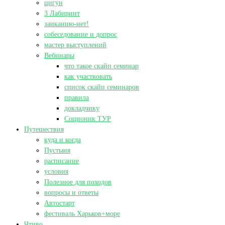
цигун
3 Лабиринт
заиканию-нет!
собеседование и допрос
мастер выступлений
Вебинары
что такое скайп семинар
как участвовать
список скайп семинаров
правила
докладчику
Соционик ТУР
Путешествия
куда и когда
Пустыня
расписание
условия
Полезное для походов
вопросы и ответы
Автостарт
фестиваль Харьков+море
Чтиво