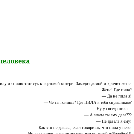
 человека
илу и спилю этот сук к чертовой матери. Заходит домой и кричит жене:
— Жена! Где пила?
— Да не пила я!
— Че ты гонишь? Где ПИЛА я тебя спрашиваю?
— Ну у соседа пила…
— А зачем ты ему дала???
— Не давала я ему!
— Как это не давала, если говоришь, что пила у него.
— Ну дала разок, я же не думала, что он такой п@здабол!!!