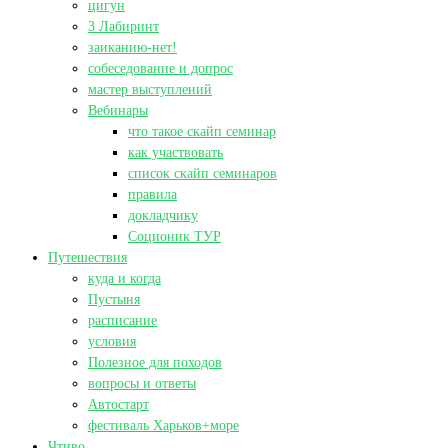
цигун
3 Лабиринт
заиканию-нет!
собеседование и допрос
мастер выступлений
Вебинары
что такое скайп семинар
как участвовать
список скайп семинаров
правила
докладчику
Соционик ТУР
Путешествия
куда и когда
Пустыня
расписание
условия
Полезное для походов
вопросы и ответы
Автостарт
фестиваль Харьков+море
Чтиво