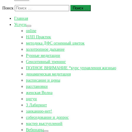
Поиск
Поиск …
Главная
Услуги
online
НЛП Практик
методика ДФС огненный цветок
холотропное дыхание
Рунные медитации
Сенситивный тренинг
ПОЛНОЕ ВНИМАНИЕ *курс управления жизнью
динамическая медитация
расписание и цены
расстановки
женская Волна
цигун
3 Лабиринт
заиканию-нет!
собеседование и допрос
мастер выступлений
Вебинары