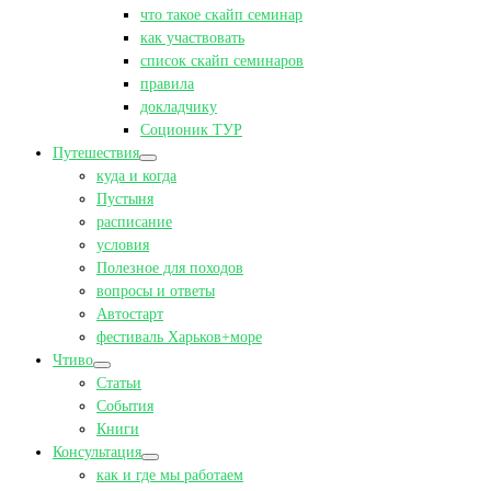
что такое скайп семинар
как участвовать
список скайп семинаров
правила
докладчику
Соционик ТУР
Путешествия
куда и когда
Пустыня
расписание
условия
Полезное для походов
вопросы и ответы
Автостарт
фестиваль Харьков+море
Чтиво
Статьи
События
Книги
Консультация
как и где мы работаем