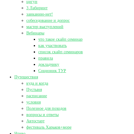
цигун
3 Лабиринт
заиканию-нет!
собеседование и допрос
мастер выступлений
Вебинары
что такое скайп семинар
как участвовать
список скайп семинаров
правила
докладчику
Соционик ТУР
Путешествия
куда и когда
Пустыня
расписание
условия
Полезное для походов
вопросы и ответы
Автостарт
фестиваль Харьков+море
Чтиво