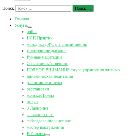
Поиск
Поиск …
Главная
Услуги
online
НЛП Практик
методика ДФС огненный цветок
холотропное дыхание
Рунные медитации
Сенситивный тренинг
ПОЛНОЕ ВНИМАНИЕ *курс управления жизнью
динамическая медитация
расписание и цены
расстановки
женская Волна
цигун
3 Лабиринт
заиканию-нет!
собеседование и допрос
мастер выступлений
Вебинары