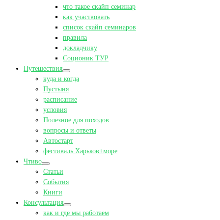
что такое скайп семинар
как участвовать
список скайп семинаров
правила
докладчику
Соционик ТУР
Путешествия
куда и когда
Пустыня
расписание
условия
Полезное для походов
вопросы и ответы
Автостарт
фестиваль Харьков+море
Чтиво
Статьи
События
Книги
Консультация
как и где мы работаем