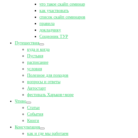
что такое скайп семинар
как участвовать
список скайп семинаров
правила
докладчику
Соционик ТУР
Путешествия
куда и когда
Пустыня
расписание
условия
Полезное для походов
вопросы и ответы
Автостарт
фестиваль Харьков+море
Чтиво
Статьи
События
Книги
Консультация
как и где мы работаем