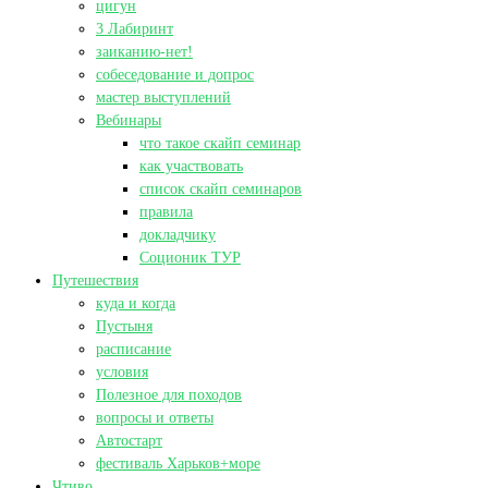
цигун
3 Лабиринт
заиканию-нет!
собеседование и допрос
мастер выступлений
Вебинары
что такое скайп семинар
как участвовать
список скайп семинаров
правила
докладчику
Соционик ТУР
Путешествия
куда и когда
Пустыня
расписание
условия
Полезное для походов
вопросы и ответы
Автостарт
фестиваль Харьков+море
Чтиво