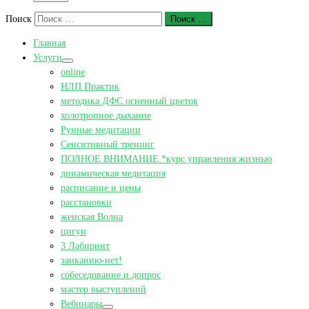
Поиск
Поиск …
Главная
Услуги
online
НЛП Практик
методика ДФС огненный цветок
холотропное дыхание
Рунные медитации
Сенситивный тренинг
ПОЛНОЕ ВНИМАНИЕ *курс управления жизнью
динамическая медитация
расписание и цены
расстановки
женская Волна
цигун
3 Лабиринт
заиканию-нет!
собеседование и допрос
мастер выступлений
Вебинары