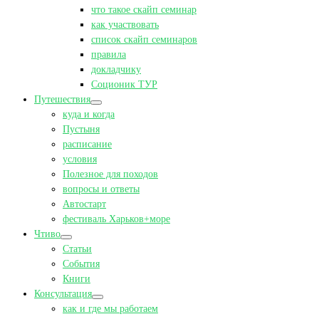
что такое скайп семинар
как участвовать
список скайп семинаров
правила
докладчику
Соционик ТУР
Путешествия
куда и когда
Пустыня
расписание
условия
Полезное для походов
вопросы и ответы
Автостарт
фестиваль Харьков+море
Чтиво
Статьи
События
Книги
Консультация
как и где мы работаем