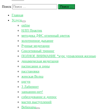
Поиск
Поиск …
Главная
Услуги
online
НЛП Практик
методика ДФС огненный цветок
холотропное дыхание
Рунные медитации
Сенситивный тренинг
ПОЛНОЕ ВНИМАНИЕ *курс управления жизнью
динамическая медитация
расписание и цены
расстановки
женская Волна
цигун
3 Лабиринт
заиканию-нет!
собеседование и допрос
мастер выступлений
Вебинары