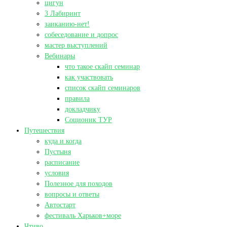
цигун
3 Лабиринт
заиканию-нет!
собеседование и допрос
мастер выступлений
Вебинары
что такое скайп семинар
как участвовать
список скайп семинаров
правила
докладчику
Соционик ТУР
Путешествия
куда и когда
Пустыня
расписание
условия
Полезное для походов
вопросы и ответы
Автостарт
фестиваль Харьков+море
Чтиво