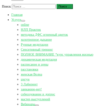
Поиск
Поиск …
Главная
Услуги
online
НЛП Практик
методика ДФС огненный цветок
холотропное дыхание
Рунные медитации
Сенситивный тренинг
ПОЛНОЕ ВНИМАНИЕ *курс управления жизнью
динамическая медитация
расписание и цены
расстановки
женская Волна
цигун
3 Лабиринт
заиканию-нет!
собеседование и допрос
мастер выступлений
Вебинары