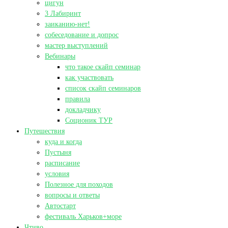
цигун
3 Лабиринт
заиканию-нет!
собеседование и допрос
мастер выступлений
Вебинары
что такое скайп семинар
как участвовать
список скайп семинаров
правила
докладчику
Соционик ТУР
Путешествия
куда и когда
Пустыня
расписание
условия
Полезное для походов
вопросы и ответы
Автостарт
фестиваль Харьков+море
Чтиво