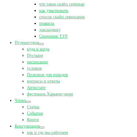
что такое скайп семинар
как участвовать
список скайп семинаров
правила
докладчику
Соционик ТУР
Путешествия
куда и когда
Пустыня
расписание
условия
Полезное для походов
вопросы и ответы
Автостарт
фестиваль Харьков+море
Чтиво
Статьи
События
Книги
Консультация
как и где мы работаем