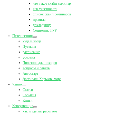
что такое скайп семинар
как участвовать
список скайп семинаров
правила
докладчику
Соционик ТУР
Путешествия
куда и когда
Пустыня
расписание
условия
Полезное для походов
вопросы и ответы
Автостарт
фестиваль Харьков+море
Чтиво
Статьи
События
Книги
Консультация
как и где мы работаем