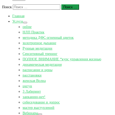
Поиск
Поиск …
Главная
Услуги
online
НЛП Практик
методика ДФС огненный цветок
холотропное дыхание
Рунные медитации
Сенситивный тренинг
ПОЛНОЕ ВНИМАНИЕ *курс управления жизнью
динамическая медитация
расписание и цены
расстановки
женская Волна
цигун
3 Лабиринт
заиканию-нет!
собеседование и допрос
мастер выступлений
Вебинары