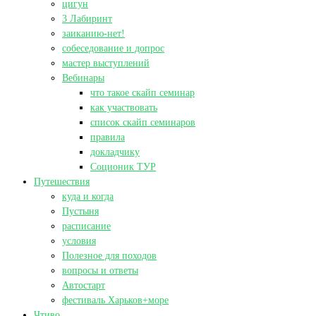
цигун
3 Лабиринт
заиканию-нет!
собеседование и допрос
мастер выступлений
Вебинары
что такое скайп семинар
как участвовать
список скайп семинаров
правила
докладчику
Соционик ТУР
Путешествия
куда и когда
Пустыня
расписание
условия
Полезное для походов
вопросы и ответы
Автостарт
фестиваль Харьков+море
Чтиво