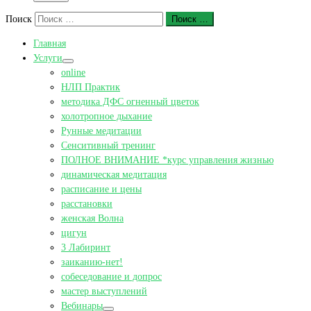
Поиск
Поиск …
Главная
Услуги
online
НЛП Практик
методика ДФС огненный цветок
холотропное дыхание
Рунные медитации
Сенситивный тренинг
ПОЛНОЕ ВНИМАНИЕ *курс управления жизнью
динамическая медитация
расписание и цены
расстановки
женская Волна
цигун
3 Лабиринт
заиканию-нет!
собеседование и допрос
мастер выступлений
Вебинары