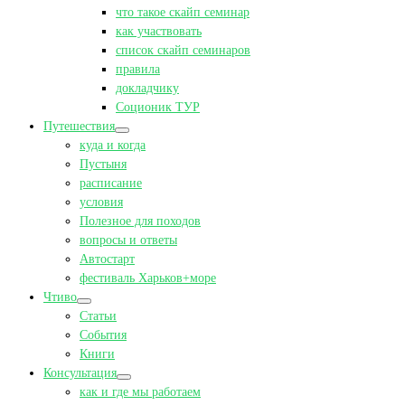
что такое скайп семинар
как участвовать
список скайп семинаров
правила
докладчику
Соционик ТУР
Путешествия
куда и когда
Пустыня
расписание
условия
Полезное для походов
вопросы и ответы
Автостарт
фестиваль Харьков+море
Чтиво
Статьи
События
Книги
Консультация
как и где мы работаем