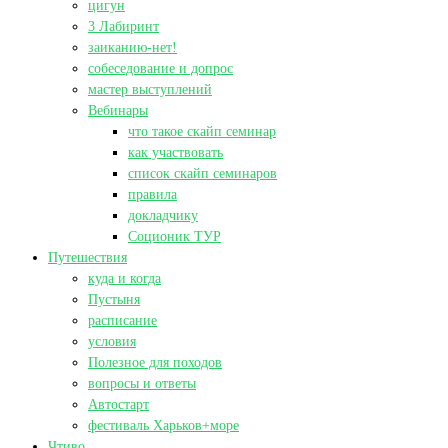
цигун
3 Лабиринт
заиканию-нет!
собеседование и допрос
мастер выступлений
Вебинары
что такое скайп семинар
как участвовать
список скайп семинаров
правила
докладчику
Соционик ТУР
Путешествия
куда и когда
Пустыня
расписание
условия
Полезное для походов
вопросы и ответы
Автостарт
фестиваль Харьков+море
Чтиво