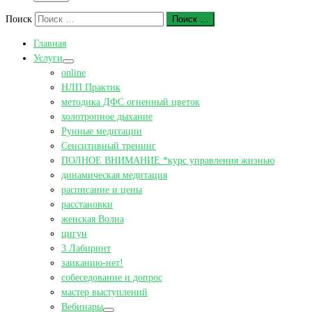
Поиск
Поиск …
Главная
Услуги
online
НЛП Практик
методика ДФС огненный цветок
холотропное дыхание
Рунные медитации
Сенситивный тренинг
ПОЛНОЕ ВНИМАНИЕ *курс управления жизнью
динамическая медитация
расписание и цены
расстановки
женская Волна
цигун
3 Лабиринт
заиканию-нет!
собеседование и допрос
мастер выступлений
Вебинары