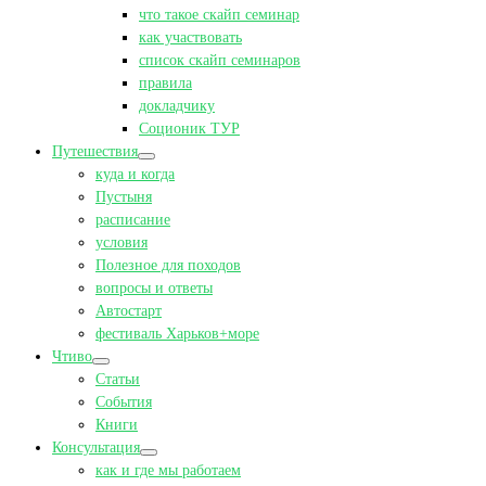
что такое скайп семинар
как участвовать
список скайп семинаров
правила
докладчику
Соционик ТУР
Путешествия
куда и когда
Пустыня
расписание
условия
Полезное для походов
вопросы и ответы
Автостарт
фестиваль Харьков+море
Чтиво
Статьи
События
Книги
Консультация
как и где мы работаем