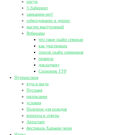
цигун
3 Лабиринт
заиканию-нет!
собеседование и допрос
мастер выступлений
Вебинары
что такое скайп семинар
как участвовать
список скайп семинаров
правила
докладчику
Соционик ТУР
Путешествия
куда и когда
Пустыня
расписание
условия
Полезное для походов
вопросы и ответы
Автостарт
фестиваль Харьков+море
Чтиво