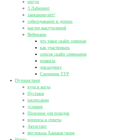
цигун
3 Лабиринт
заиканию-нет!
собеседование и допрос
мастер выступлений
Вебинары
что такое скайп семинар
как участвовать
список скайп семинаров
правила
докладчику
Соционик ТУР
Путешествия
куда и когда
Пустыня
расписание
условия
Полезное для походов
вопросы и ответы
Автостарт
фестиваль Харьков+море
Чтиво