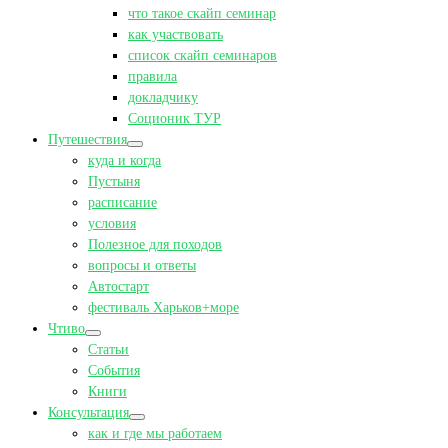
что такое скайп семинар
как участвовать
список скайп семинаров
правила
докладчику
Соционик ТУР
Путешествия
куда и когда
Пустыня
расписание
условия
Полезное для походов
вопросы и ответы
Автостарт
фестиваль Харьков+море
Чтиво
Статьи
События
Книги
Консультация
как и где мы работаем