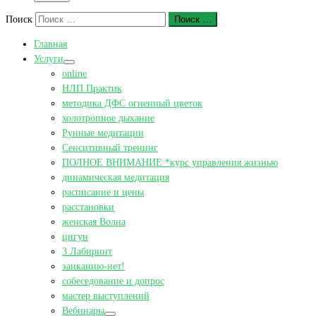
Поиск
Поиск …
Главная
Услуги
online
НЛП Практик
методика ДФС огненный цветок
холотропное дыхание
Рунные медитации
Сенситивный тренинг
ПОЛНОЕ ВНИМАНИЕ *курс управления жизнью
динамическая медитация
расписание и цены
расстановки
женская Волна
цигун
3 Лабиринт
заиканию-нет!
собеседование и допрос
мастер выступлений
Вебинары