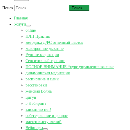
Поиск
Поиск …
Главная
Услуги
online
НЛП Практик
методика ДФС огненный цветок
холотропное дыхание
Рунные медитации
Сенситивный тренинг
ПОЛНОЕ ВНИМАНИЕ *курс управления жизнью
динамическая медитация
расписание и цены
расстановки
женская Волна
цигун
3 Лабиринт
заиканию-нет!
собеседование и допрос
мастер выступлений
Вебинары