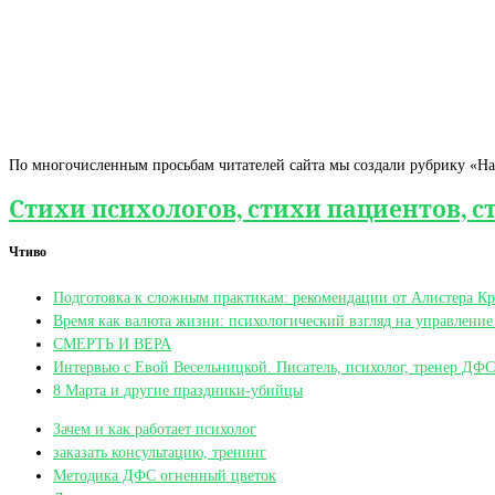
По многочисленным просьбам читателей сайта мы создали рубрику «Нар
Стихи психологов, стихи пациентов, с
Чтиво
Подготовка к сложным практикам: рекомендации от Алистера Кр
Время как валюта жизни: психологический взгляд на управлени
СМЕРТЬ И ВЕРА
Интервью с Евой Весельницкой. Писатель, психолог, тренер Д
8 Марта и другие праздники-убийцы
Зачем и как работает психолог
заказать консультацию, тренинг
Методика ДФС огненный цветок