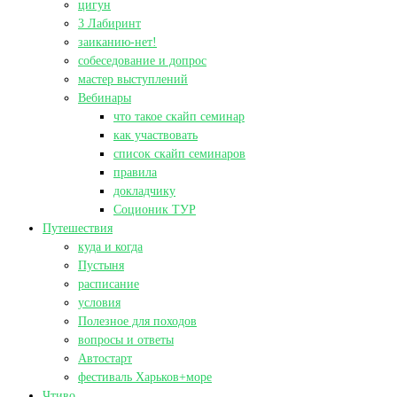
цигун
3 Лабиринт
заиканию-нет!
собеседование и допрос
мастер выступлений
Вебинары
что такое скайп семинар
как участвовать
список скайп семинаров
правила
докладчику
Соционик ТУР
Путешествия
куда и когда
Пустыня
расписание
условия
Полезное для походов
вопросы и ответы
Автостарт
фестиваль Харьков+море
Чтиво