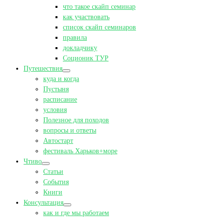
что такое скайп семинар
как участвовать
список скайп семинаров
правила
докладчику
Соционик ТУР
Путешествия
куда и когда
Пустыня
расписание
условия
Полезное для походов
вопросы и ответы
Автостарт
фестиваль Харьков+море
Чтиво
Статьи
События
Книги
Консультация
как и где мы работаем