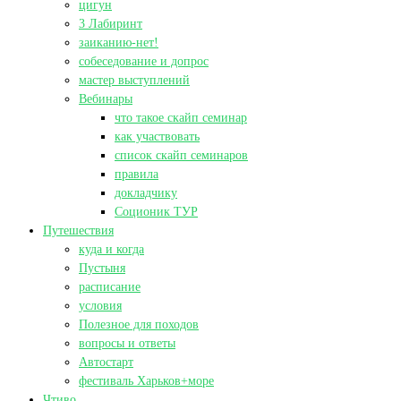
цигун
3 Лабиринт
заиканию-нет!
собеседование и допрос
мастер выступлений
Вебинары
что такое скайп семинар
как участвовать
список скайп семинаров
правила
докладчику
Соционик ТУР
Путешествия
куда и когда
Пустыня
расписание
условия
Полезное для походов
вопросы и ответы
Автостарт
фестиваль Харьков+море
Чтиво