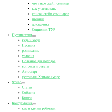
что такое скайп семинар
как участвовать
список скайп семинаров
правила
докладчику
Соционик ТУР
Путешествия
куда и когда
Пустыня
расписание
условия
Полезное для походов
вопросы и ответы
Автостарт
фестиваль Харьков+море
Чтиво
Статьи
События
Книги
Консультация
как и где мы работаем