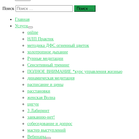
Поиск
Поиск …
Главная
Услуги
online
НЛП Практик
методика ДФС огненный цветок
холотропное дыхание
Рунные медитации
Сенситивный тренинг
ПОЛНОЕ ВНИМАНИЕ *курс управления жизнью
динамическая медитация
расписание и цены
расстановки
женская Волна
цигун
3 Лабиринт
заиканию-нет!
собеседование и допрос
мастер выступлений
Вебинары