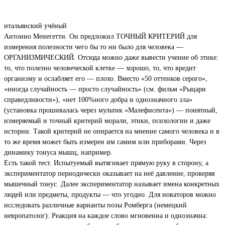
итальянский учёный
Антонио Менегетти. Он предложил ТОЧНЫЙ КРИТЕРИЙ для
измерения полезности чего бы то ни было для человека —
ОРГАНИЗМИЧЕСКИЙ. Отсюда можно даже вывести учение об этике:
то, что полезно человеческой клетке — хорошо, то, что вредит
организму и ослабляет его — плохо. Вместо «50 оттенков серого»,
«иногда случайность — просто случайность» (см. фильм «Рыцари
справедливости»), «нет 100%ного добра и однозначного зла»
(установка прошивалась через мультик «Малефисента») — понятный,
измеряемый и точный критерий морали, этики, психологии и даже
истории. Такой критерий не опирается на мнение самого человека и в
то же время может быть измерен им самим или приборами. Через
динамику тонуса мышц, например.
Есть такой тест. Испытуемый вытягивает прямую руку в сторону, а
экспериментатор периодически оказывает на неё давление, проверяя
мышечный тонус. Далее экспериментатор называет имена конкретных
людей или предметы, продукты — что угодно. Для новаторов можно
исследовать различные варианты позы Ромберга (немецкий
невропатолог). Реакция на каждое слово мгновенна и однозначна: