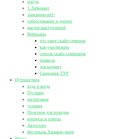
цигун
3 Лабиринт
заиканию-нет!
собеседование и допрос
мастер выступлений
Вебинары
что такое скайп семинар
как участвовать
список скайп семинаров
правила
докладчику
Соционик ТУР
Путешествия
куда и когда
Пустыня
расписание
условия
Полезное для походов
вопросы и ответы
Автостарт
фестиваль Харьков+море
Чтиво