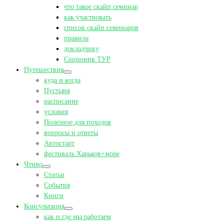
что такое скайп семинар
как участвовать
список скайп семинаров
правила
докладчику
Соционик ТУР
Путешествия
куда и когда
Пустыня
расписание
условия
Полезное для походов
вопросы и ответы
Автостарт
фестиваль Харьков+море
Чтиво
Статьи
События
Книги
Консультация
как и где мы работаем