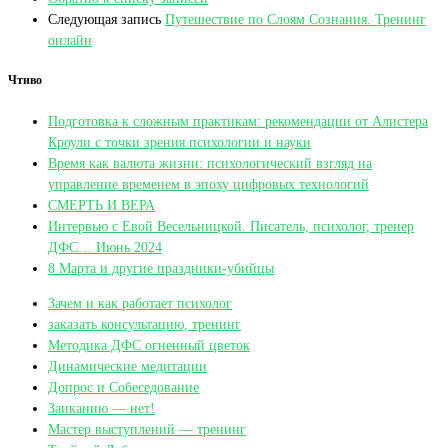
Следующая запись
Путешествие по Слоям Сознания. Тренинг
онлайн
Чтиво
Подготовка к сложным практикам: рекомендации от Алистера
Кроули с точки зрения психологии и науки
Время как валюта жизни: психологический взгляд на
управление временем в эпоху цифровых технологий
СМЕРТЬ И ВЕРА
Интервью с Евой Весельницкой. Писатель, психолог, тренер
ДФС… Июнь 2024
8 Марта и другие праздники-убийцы
Зачем и как работает психолог
заказать консультацию, тренинг
Методика ДФС огненный цветок
Динамические медитации
Допрос и Собеседование
Заиканию — нет!
Мастер выступлений — тренинг