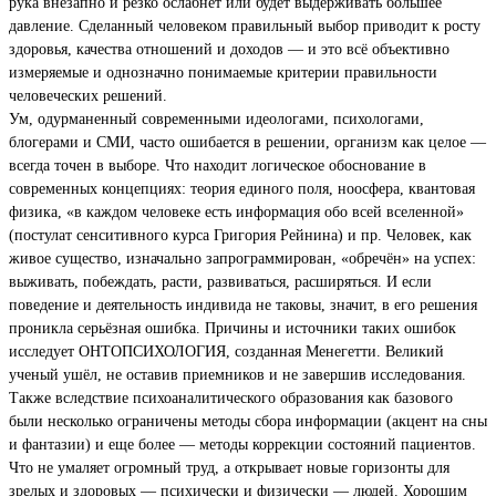
рука внезапно и резко ослабнет или будет выдерживать большее
давление. Сделанный человеком правильный выбор приводит к росту
здоровья, качества отношений и доходов — и это всё объективно
измеряемые и однозначно понимаемые критерии правильности
человеческих решений.
Ум, одурманенный современными идеологами, психологами,
блогерами и СМИ, часто ошибается в решении, организм как целое —
всегда точен в выборе. Что находит логическое обоснование в
современных концепциях: теория единого поля, ноосфера, квантовая
физика, «в каждом человеке есть информация обо всей вселенной»
(постулат сенситивного курса Григория Рейнина) и пр. Человек, как
живое существо, изначально запрограммирован, «обречён» на успех:
выживать, побеждать, расти, развиваться, расширяться. И если
поведение и деятельность индивида не таковы, значит, в его решения
проникла серьёзная ошибка. Причины и источники таких ошибок
исследует ОНТОПСИХОЛОГИЯ, созданная Менегетти. Великий
ученый ушёл, не оставив приемников и не завершив исследования.
Также вследствие психоаналитического образования как базового
были несколько ограничены методы сбора информации (акцент на сны
и фантазии) и еще более — методы коррекции состояний пациентов.
Что не умаляет огромный труд, а открывает новые горизонты для
зрелых и здоровых — психически и физически — людей. Хорошим