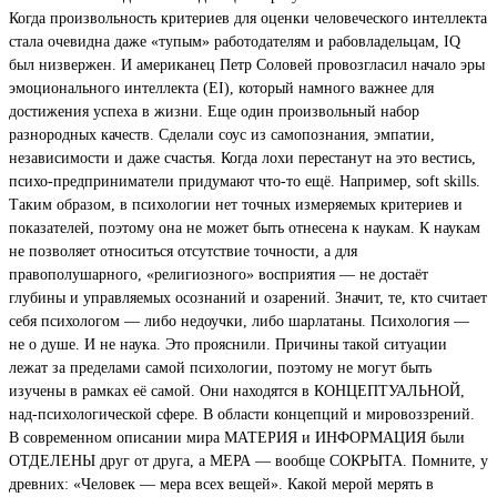
Когда произвольность критериев для оценки человеческого интеллекта
стала очевидна даже «тупым» работодателям и рабовладельцам, IQ
был низвержен. И американец Петр Соловей провозгласил начало эры
эмоционального интеллекта (EI), который намного важнее для
достижения успеха в жизни. Еще один произвольный набор
разнородных качеств. Сделали соус из самопознания, эмпатии,
независимости и даже счастья. Когда лохи перестанут на это вестись,
психо-предприниматели придумают что-то ещё. Например, soft skills.
Таким образом, в психологии нет точных измеряемых критериев и
показателей, поэтому она не может быть отнесена к наукам. К наукам
не позволяет относиться отсутствие точности, а для
правополушарного, «религиозного» восприятия — не достаёт
глубины и управляемых осознаний и озарений. Значит, те, кто считает
себя психологом — либо недоучки, либо шарлатаны. Психология —
не о душе. И не наука. Это прояснили. Причины такой ситуации
лежат за пределами самой психологии, поэтому не могут быть
изучены в рамках её самой. Они находятся в КОНЦЕПТУАЛЬНОЙ,
над-психологической сфере. В области концепций и мировоззрений.
В современном описании мира МАТЕРИЯ и ИНФОРМАЦИЯ были
ОТДЕЛЕНЫ друг от друга, а МЕРА — вообще СОКРЫТА. Помните, у
древних: «Человек — мера всех вещей». Какой мерой мерять в