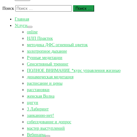
Поиск
Поиск …
Главная
Услуги
online
НЛП Практик
методика ДФС огненный цветок
холотропное дыхание
Рунные медитации
Сенситивный тренинг
ПОЛНОЕ ВНИМАНИЕ *курс управления жизнью
динамическая медитация
расписание и цены
расстановки
женская Волна
цигун
3 Лабиринт
заиканию-нет!
собеседование и допрос
мастер выступлений
Вебинары