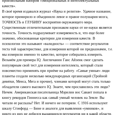
произвольным набором «эмоциональных и интеллектуальных
качеств».
В своё время издавался журнал «Наука и религия». Удачное название,
которое примирило и объединило левое и правое полушария мозга,
ТОЧНОСТЬ и ГЛУБИНУ восприятия окружающего мира.
Существенным отличительным признаком науки от не-науки является
точность. Точность подразумевает измеряемость и, что еще более
значимо, обоснованные критерии для измерения качеств. В
психологии это называют «валидность» — соответствие результатов
теста той характеристике, для измерения которой он предназначен, т.е.
мы измерили именно то качество, которое собирались измерить.
Возьмём для примера IQ. Англичанин Ганс Айзенк смог сделать
популярным свой тест для измерения интеллекта, который стали
повсеместно применять при приёме на работу. «Самые умные» люди
планеты создали несколько международных организаций (Тройной
девятки, Менса, Мега и прочие), членами которой могут стать только
обладатели самого высокого IQ. Знаете, чем прославились эти люди?
Ничем. Американская писательница Мэрилин вос Савант попала в
книгу рекордов Гиннесса как самый умный человек на Земле. Вы
читали ее рассказы? Нет. И ничего не потеряли. С 1916 используют
шкалу Стэнфорд — Бине и аналоги для выявления «умников», и
никто из них не добился выдающихся результатов ни в какой области.