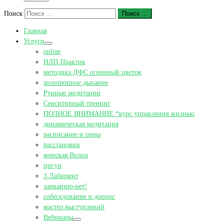
Поиск
Поиск …
Главная
Услуги
online
НЛП Практик
методика ДФС огненный цветок
холотропное дыхание
Рунные медитации
Сенситивный тренинг
ПОЛНОЕ ВНИМАНИЕ *курс управления жизнью
динамическая медитация
расписание и цены
расстановки
женская Волна
цигун
3 Лабиринт
заиканию-нет!
собеседование и допрос
мастер выступлений
Вебинары