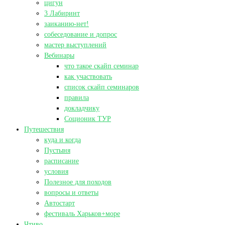
цигун
3 Лабиринт
заиканию-нет!
собеседование и допрос
мастер выступлений
Вебинары
что такое скайп семинар
как участвовать
список скайп семинаров
правила
докладчику
Соционик ТУР
Путешествия
куда и когда
Пустыня
расписание
условия
Полезное для походов
вопросы и ответы
Автостарт
фестиваль Харьков+море
Чтиво