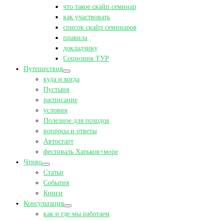
что такое скайп семинар
как участвовать
список скайп семинаров
правила
докладчику
Соционик ТУР
Путешествия
куда и когда
Пустыня
расписание
условия
Полезное для походов
вопросы и ответы
Автостарт
фестиваль Харьков+море
Чтиво
Статьи
События
Книги
Консультация
как и где мы работаем