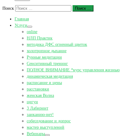
Поиск
Поиск …
Главная
Услуги
online
НЛП Практик
методика ДФС огненный цветок
холотропное дыхание
Рунные медитации
Сенситивный тренинг
ПОЛНОЕ ВНИМАНИЕ *курс управления жизнью
динамическая медитация
расписание и цены
расстановки
женская Волна
цигун
3 Лабиринт
заиканию-нет!
собеседование и допрос
мастер выступлений
Вебинары