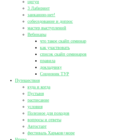
цигун
3 Лабиринт
заиканию-нет!
собеседование и допрос
мастер выступлений
Вебинары
что такое скайп семинар
как участвовать
список скайп семинаров
правила
докладчику
Соционик ТУР
Путешествия
куда и когда
Пустыня
расписание
условия
Полезное для походов
вопросы и ответы
Автостарт
фестиваль Харьков+море
Чтиво