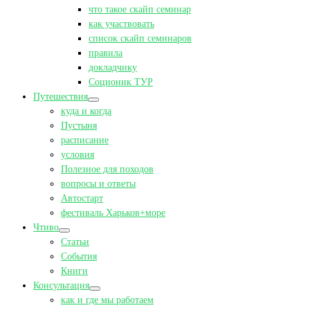
что такое скайп семинар
как участвовать
список скайп семинаров
правила
докладчику
Соционик ТУР
Путешествия
куда и когда
Пустыня
расписание
условия
Полезное для походов
вопросы и ответы
Автостарт
фестиваль Харьков+море
Чтиво
Статьи
События
Книги
Консультация
как и где мы работаем