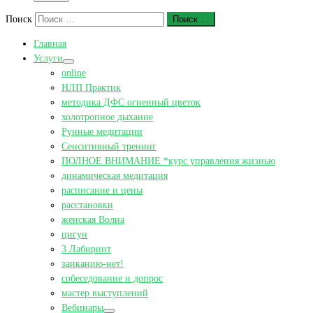
Поиск
Поиск …
Главная
Услуги
online
НЛП Практик
методика ДФС огненный цветок
холотропное дыхание
Рунные медитации
Сенситивный тренинг
ПОЛНОЕ ВНИМАНИЕ *курс управления жизнью
динамическая медитация
расписание и цены
расстановки
женская Волна
цигун
3 Лабиринт
заиканию-нет!
собеседование и допрос
мастер выступлений
Вебинары