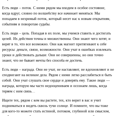
Есть люди – поток. С ними рядом мы входим в особое состояние,
когда вдруг, словно по волшебству все начинает меняться. Мы
попадаем в незримый поток, который несет нас к новым открытиям,
событиям и поворотам судьбы.
Есть люди – цель. Попадая в их поле, мы учимся ставить и достигать
целей. Их действия точны и множественны. Они знают чего хотят, и
верят в то, что все возможно. Они как магнит притягивают к себе
ресурсы: деньги, связи, возможности. Они учат в ошибках извлекать
уроки и действовать дальше. Они не совершенны, но они точно
знают, что не бывает мечты без способа ее достичь.
Есть люди – награда. Они не учат, не наставляют, не вдохновляют и не
сподвигают на великие дела. Рядом с ними легко расслабиться и быть
собой. Они учат слушать свое сердце и доверять ему. Такие люди —
награда, которую мы часто недооцениваем и осознаем лишь, когда
теряем с ним связь…
Ищите тех, рядом с кем вы растете, тех, кто верит в вас и учит
подниматься и видеть сквозь тучи солнце. И помните, что вы тоже
для кого-то можете стать истиной, потоком, глубиной или смыслом,