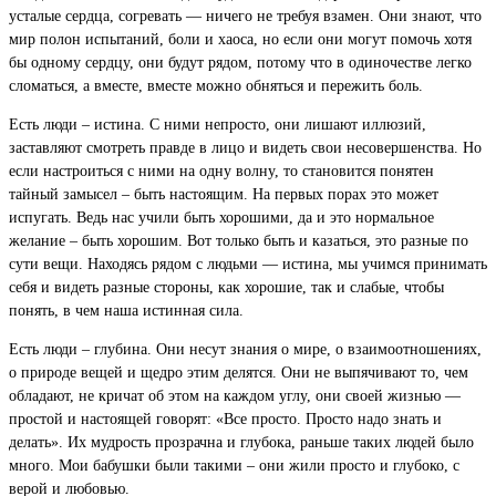
усталые сердца, согревать — ничего не требуя взамен. Они знают, что
мир полон испытаний, боли и хаоса, но если они могут помочь хотя
бы одному сердцу, они будут рядом, потому что в одиночестве легко
сломаться, а вместе, вместе можно обняться и пережить боль.
Есть люди – истина. С ними непросто, они лишают иллюзий,
заставляют смотреть правде в лицо и видеть свои несовершенства. Но
если настроиться с ними на одну волну, то становится понятен
тайный замысел – быть настоящим. На первых порах это может
испугать. Ведь нас учили быть хорошими, да и это нормальное
желание – быть хорошим. Вот только быть и казаться, это разные по
сути вещи. Находясь рядом с людьми — истина, мы учимся принимать
себя и видеть разные стороны, как хорошие, так и слабые, чтобы
понять, в чем наша истинная сила.
Есть люди – глубина. Они несут знания о мире, о взаимоотношениях,
о природе вещей и щедро этим делятся. Они не выпячивают то, чем
обладают, не кричат об этом на каждом углу, они своей жизнью —
простой и настоящей говорят: «Все просто. Просто надо знать и
делать». Их мудрость прозрачна и глубока, раньше таких людей было
много. Мои бабушки были такими – они жили просто и глубоко, с
верой и любовью.