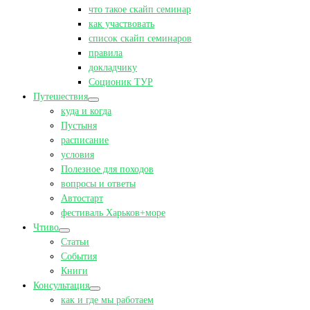
что такое скайп семинар
как участвовать
список скайп семинаров
правила
докладчику
Соционик ТУР
Путешествия
куда и когда
Пустыня
расписание
условия
Полезное для походов
вопросы и ответы
Автостарт
фестиваль Харьков+море
Чтиво
Статьи
События
Книги
Консультация
как и где мы работаем