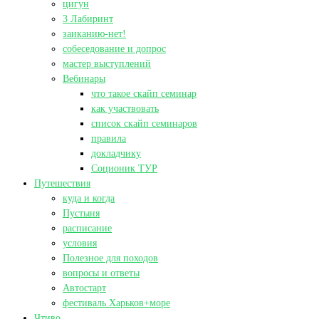
цигун
3 Лабиринт
заиканию-нет!
собеседование и допрос
мастер выступлений
Вебинары
что такое скайп семинар
как участвовать
список скайп семинаров
правила
докладчику
Соционик ТУР
Путешествия
куда и когда
Пустыня
расписание
условия
Полезное для походов
вопросы и ответы
Автостарт
фестиваль Харьков+море
Чтиво